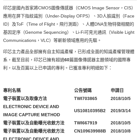
印芯是國內首家將CMOS圖像傳感器（CMOS Image Sensor，CIS）
應用在屏下指紋識別（Under-Display OFPS）、3D人臉識別（Face
ID）及ToF（Time of Flight，飛行測距）、人體DNA生物特徵相關的
基因定序（Genome Sequencing）、Li-Fi可見光通訊（Visible Light
Communications，VLC）等嶄新領域應用的先驅。
印芯主力產品全部擁有自主知識產權，已形成全面的知識產權管理體
系，截至目前，印芯已擁有超過
60
篇圖像傳感器主題領域的國際專
利，以及百篇以上已申請的專利。已獲准專利明細如下：
專利名稱
公告號碼
申請日
電子裝置以及取像方法
TWI703865
2018/10/5
ELECTRONIC DEVICE AND
US10810395B2
2019/3/14
IMAGE CAPTURE METHOD
電子裝置以及自動曝光收斂方法
TWI667919
2018/10/5
電子裝置以及自動曝光收斂方法
CN109639988B
2018/10/8
ELECTRONIC DEIVCE AND